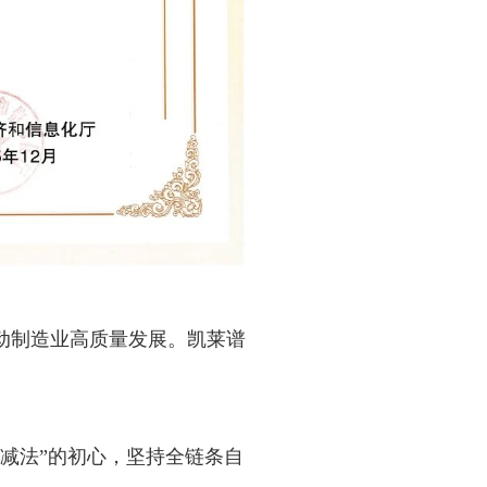
动制造业高质量发展。凯莱谱
减法”的初心，坚持全链条自