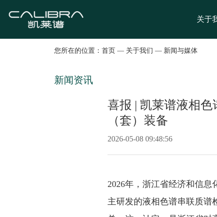
关于
您所在的位置：
首页
—
关于我们
—
新闻与媒体
新闻资讯
喜报 | 凯莱谱液相
（套）装备
2026-05-08 09:48:56
2026年，浙江省经济和信
主研发的液相色谱串联质谱