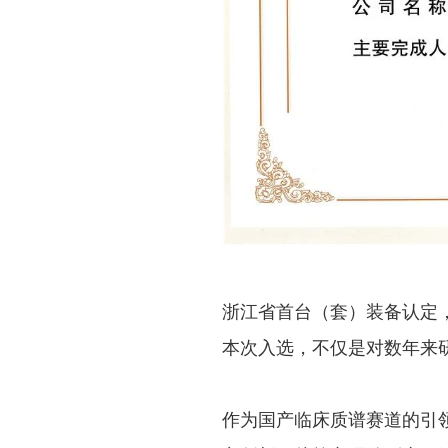
浙江省首台（套）装备认定
本次入选，不仅是对数年来
作为国产临床质谱赛道的引