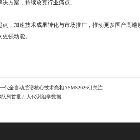
解决方案，持续攻克行业痛点。
起点，加速技术成果转化与市场推广，推动更多国产高端
入更强动能。
一代全自动质谱核心技术亮相ASMS2026引关注
B队列首批万人代谢组学数据