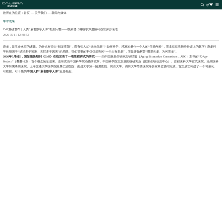
您所在的位置：
首页
—
关于我们
—
新闻与媒体
学术成果
Cell重磅发布 | 人类“衰老数字人体”框架问世——凯莱谱代谢组学深度解码器官异步衰老
2026-05-11 12:48:53
衰老，是生命永恒的课题。为什么有些人“鹤发童颜”，而有些人却“未老先衰”? 如何科学、精准地量化一个人的“生物年龄”，而非仅仅依赖身份证上的数字? 衰老科
学长期困于“描述多于预测、关联多于因果”的局限。我们需要的不仅仅是询问“一个人有多老”，而是开始解答“哪里先老、为何而老”。
2026年5月8日，国际顶级期刊《Cell》在线发表了一项里程碑式的研究
—— 由中国衰老生物标志物联盟（Aging Biomarker Consortium，ABC）主导的“X-Age
Project”（耄耋计划）首个概念验证成果。该研究由中国科学院动物研究所、中国科学院北京基因组研究所（国家生物信息中心）、首都医科大学宣武医院、温州医科
大学附属衢州医院、上海交通大学医学院附属仁济医院、南昌大学第一附属医院、同济大学、四川大学华西医院等多家单位协同完成
，首次成功构建了一个可量化、
可模拟、可干预的
中国人群“衰老数字人体”
全息框架。